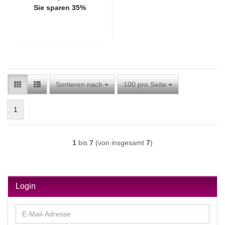
Sie sparen 35%
Sortieren nach
pro Seite
Sortieren nach
100 pro Seite
1
1
bis
7
(von insgesamt
7
)
Login
E-
Mail-