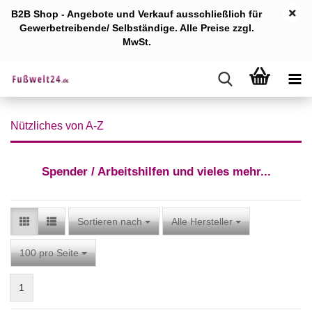
B2B Shop - Angebote und Verkauf ausschlie
ßlich für
Gewerb
etreibende/ Selbständige. Alle Preise zzgl.
MwSt.
Nützliches von A-Z
Spender / Arbeitshilfen und vieles mehr...
Sortieren nach
Sortieren nach
Alle Hersteller
pro Seite
100 pro Seite
1