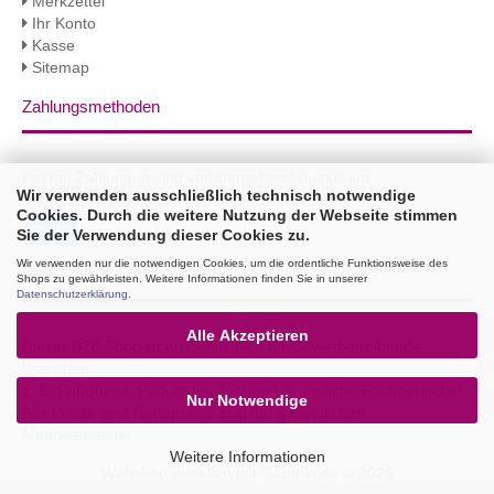
Merkzettel
Ihr Konto
Kasse
Sitemap
Zahlungsmethoden
PayPal Zahlungen sind vorübergehend deaktiviert.
Wir verwenden ausschließlich technisch notwendige
Sie erhalten 3% Rabatt per Bank Überweisung!
Cookies. Durch die weitere Nutzung der Webseite stimmen
Sie der Verwendung dieser Cookies zu.
Wir verwenden nur die notwendigen Cookies, um die ordentliche Funktionsweise des
B2B
Shops zu gewährleisten. Weitere Informationen finden Sie in unserer
Datenschutzerklärung
.
Alle Akzeptieren
Dieser B2B Shop ist ausschließlich für Gewerbetreibende
Branchen
z. B. Fußpflege, Podologie, Kosmetik & ähnliche Fachbereiche!
Nur Notwendige
Alle Preise sind Nettopreise zzgl.der gesetzlichen
Mehrwertsteuer.
Weitere Informationen
Webshop erstellen
mit Gambio.de © 2026