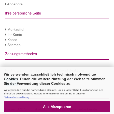
Angebote
Ihre persönliche Seite
Merkzettel
Ihr Konto
Kasse
Sitemap
Zahlungsmethoden
PayPal Zahlungen sind vorübergehend deaktiviert.
Wir verwenden ausschließlich technisch notwendige
Sie erhalten 3% Rabatt per Bank Überweisung!
Cookies. Durch die weitere Nutzung der Webseite stimmen
Sie der Verwendung dieser Cookies zu.
Wir verwenden nur die notwendigen Cookies, um die ordentliche Funktionsweise des
B2B
Shops zu gewährleisten. Weitere Informationen finden Sie in unserer
Datenschutzerklärung
.
Alle Akzeptieren
Dieser B2B Shop ist ausschließlich für Gewerbetreibende