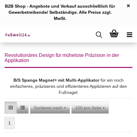
B2B Shop - Angebote und Verkauf ausschlie
ßlich für
Gewerb
etreibende/ Selbständige. Alle Preise zzgl.
MwSt.
Revolutionäres Design für mühelose Präzision in der
Applikation
B/S
Spange Magnet+
mit Multi-Applikator
für ein noch
einfacheres, präziseres und effizienteres Applizieren auf den
Fußnagel.
Sortieren nach
pro Seite
Sortieren nach
100 pro Seite
1