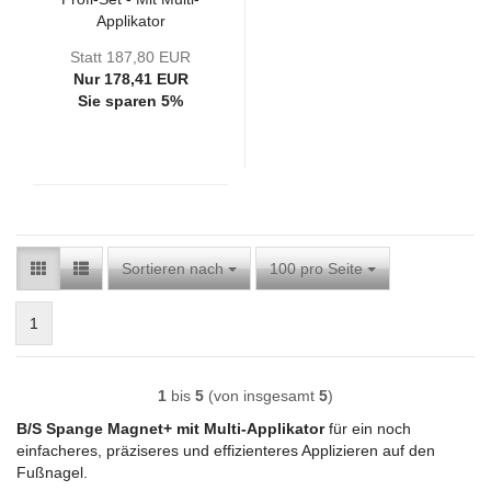
Applikator
Statt 187,80 EUR
Nur 178,41 EUR
Sie sparen 5%
Sortieren nach
pro Seite
Sortieren nach
100 pro Seite
1
1
bis
5
(von insgesamt
5
)
B/S
Spange Magnet+
mit Multi-Applikator
für ein noch
einfacheres, präziseres und effizienteres Applizieren auf den
Fußnagel.