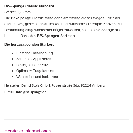
B/S-Spange Classic standard
Stärke: 0,26 mm
Die
B/S-Spange
Classic
stand ganz am Anfang dieses Weges. 1987 als
alternatives, gleichsam sanftes wie hochwirksames Therapie-Konzept zur
Behandlung eingewachsener Nägel entwickelt, bildet diese Spange bis
heute die Basis des
B/S-Spangen
-Sortiments.
Die herausragenden Stärken:
Einfache Handhabung
Schnelles Applizieren
Fester, sicherer Sitz
Optimaler Tragekomfort
Wasserfest und lackierbar
Hersteller: Bernd Stolz GmbH, Fuggerstraße 36a, 92224 Amberg
E-Mail: info@bs-spange.de
Hersteller Informationen