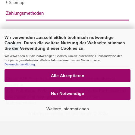
Sitemap
Zahlungsmethoden
PayPal Zahlungen sind vorübergehend deaktiviert.
Wir verwenden ausschließlich technisch notwendige
Sie erhalten 3% Rabatt per Bank Überweisung!
Cookies. Durch die weitere Nutzung der Webseite stimmen
Sie der Verwendung dieser Cookies zu.
Wir verwenden nur die notwendigen Cookies, um die ordentliche Funktionsweise des
B2B
Shops zu gewährleisten. Weitere Informationen finden Sie in unserer
Datenschutzerklärung
.
Alle Akzeptieren
Dieser B2B Shop ist ausschließlich für Gewerbetreibende
Branchen
z. B. Fußpflege, Podologie, Kosmetik & ähnliche Fachbereiche!
Nur Notwendige
Alle Preise sind Nettopreise zzgl.der gesetzlichen
Mehrwertsteuer.
Weitere Informationen
Webshop erstellen
mit Gambio.de © 2026