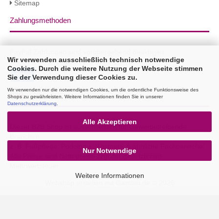
Sitemap
Zahlungsmethoden
PayPal Zahlungen sind vorübergehend deaktiviert.
Wir verwenden ausschließlich technisch notwendige
Sie erhalten 3% Rabatt per Bank Überweisung!
Cookies. Durch die weitere Nutzung der Webseite stimmen
Sie der Verwendung dieser Cookies zu.
Wir verwenden nur die notwendigen Cookies, um die ordentliche Funktionsweise des
B2B
Shops zu gewährleisten. Weitere Informationen finden Sie in unserer
Datenschutzerklärung
.
Alle Akzeptieren
Dieser B2B Shop ist ausschließlich für Gewerbetreibende
Branchen
z. B. Fußpflege, Podologie, Kosmetik & ähnliche Fachbereiche!
Nur Notwendige
Alle Preise sind Nettopreise zzgl.der gesetzlichen
Mehrwertsteuer.
Weitere Informationen
Webshop erstellen
mit Gambio.de © 2026