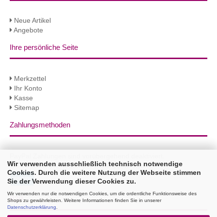
Neue Artikel
Angebote
Ihre persönliche Seite
Merkzettel
Ihr Konto
Kasse
Sitemap
Zahlungsmethoden
PayPal Zahlungen sind vorübergehend deaktiviert.
Wir verwenden ausschließlich technisch notwendige
Sie erhalten 3% Rabatt per Bank Überweisung!
Cookies. Durch die weitere Nutzung der Webseite stimmen
Sie der Verwendung dieser Cookies zu.
Wir verwenden nur die notwendigen Cookies, um die ordentliche Funktionsweise des
B2B
Shops zu gewährleisten. Weitere Informationen finden Sie in unserer
Datenschutzerklärung
.