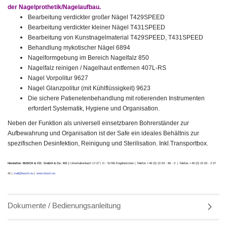
der Nagelprothetik/Nagelaufbau.
Bearbeitung verdickter großer Nägel T429SPEED
Bearbeitung verdickter kleiner Nägel T431SPEED
Bearbeitung von Kunstnagelmaterial T429SPEED, T431SPEED
Behandlung mykotischer Nägel 6894
Nagelformgebung im Bereich Nagelfalz 850
Nagelfalz reinigen / Nagelhaut entfernen 407L-RS
Nagel Vorpolitur 9627
Nagel Glanzpolitur (mit Kühlflüssigkeit) 9623
Die sichere Patienetenbehandlung mit rotierenden Instrumenten
erfordert Systematik, Hygiene und Organisation.
Neben der Funktion als universell einsetzbaren Bohrerständer zur
Aufbewahrung und Organisation ist der Safe ein ideales Behältnis zur
spezifischen Desinfektion, Reinigung und Sterilisation. Inkl.Transportbox.
Hersteller: BUSCH & CO. GmbH & Co. KG |
Unterkaltenbach 17-27 | D - 51766 Engelskirchen | Telefon +49 (0) 22 63 - 86 - 0 | Telefax +49 (0) 22 63 - 2 07
41 |
mail@busch.eu
|
www.busch.eu
Dokumente / Bedienungsanleitung