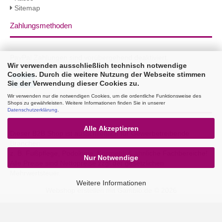
Sitemap
Zahlungsmethoden
PayPal Zahlungen sind vorübergehend deaktiviert.
Wir verwenden ausschließlich technisch notwendige
Sie erhalten 3% Rabatt per Bank Überweisung!
Cookies. Durch die weitere Nutzung der Webseite stimmen
Sie der Verwendung dieser Cookies zu.
Wir verwenden nur die notwendigen Cookies, um die ordentliche Funktionsweise des
B2B
Shops zu gewährleisten. Weitere Informationen finden Sie in unserer
Datenschutzerklärung
.
Alle Akzeptieren
Dieser B2B Shop ist ausschließlich für Gewerbetreibende
Branchen
z. B. Fußpflege, Podologie, Kosmetik & ähnliche Fachbereiche!
Nur Notwendige
Alle Preise sind Nettopreise zzgl.der gesetzlichen
Mehrwertsteuer.
Weitere Informationen
Webshop erstellen
mit Gambio.de © 2026