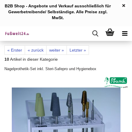
B2B Shop - Angebote und Verkauf ausschlie
ßlich für
Gewerb
etreibende/ Selbständige. Alle Preise zzgl.
MwSt.
« Erster
« zurück
weiter »
Letzter »
10
Artikel in dieser Kategorie
Nagelprothetik-Set inkl. Steri-Safepro und Hygienebox