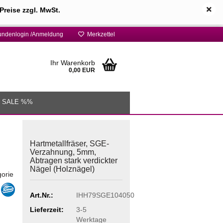
Preise zzgl. MwSt.
ndenlogin /Anmeldung
Merkzettel
Ihr Warenkorb
0,00 EUR
 SALE %%
Hartmetallfräser, SGE-
Verzahnung, 5mm,
Abtragen stark verdickter
Nägel (Holznägel)
gorie
Art.Nr.:
IHH79SGE104050
Lieferzeit:
3-5
Werktage