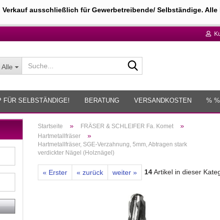
 Verkauf ausschlie
ßlich für Gewerb
etreibende/ Selbständige. Alle 
Ku
Suche...
Alle
 FÜR SELBSTÄNDIGE!
BERATUNG
VERSANDKOSTEN
% %
»
»
Startseite
FRÄSER & SCHLEIFER Fa. Komet
»
Hartmetallfräser
Hartmetallfräser, SGE-Verzahnung, 5mm, Abtragen stark
verdickter Nägel (Holznägel)
14
Artikel in dieser Kate
« Erster
« zurück
weiter »