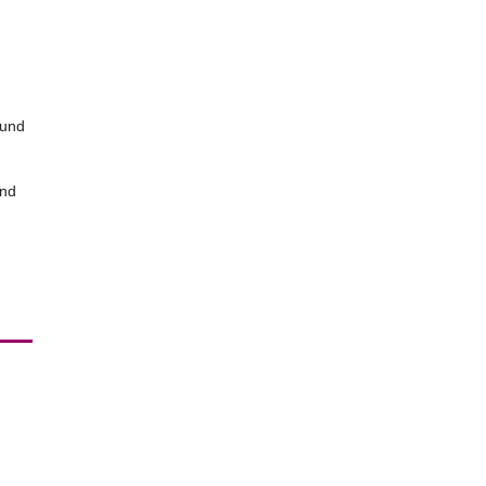
 und
und