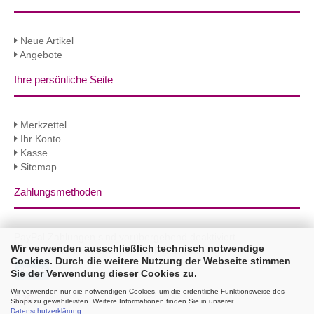
Neue Artikel
Angebote
Ihre persönliche Seite
Merkzettel
Ihr Konto
Kasse
Sitemap
Zahlungsmethoden
PayPal Zahlungen sind vorübergehend deaktiviert.
Wir verwenden ausschließlich technisch notwendige
Sie erhalten 3% Rabatt per Bank Überweisung!
Cookies. Durch die weitere Nutzung der Webseite stimmen
Sie der Verwendung dieser Cookies zu.
Wir verwenden nur die notwendigen Cookies, um die ordentliche Funktionsweise des
B2B
Shops zu gewährleisten. Weitere Informationen finden Sie in unserer
Datenschutzerklärung
.